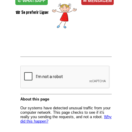
✆ WHATSAPP
✉ MENSAGEM
☎
Se preferir Ligue: