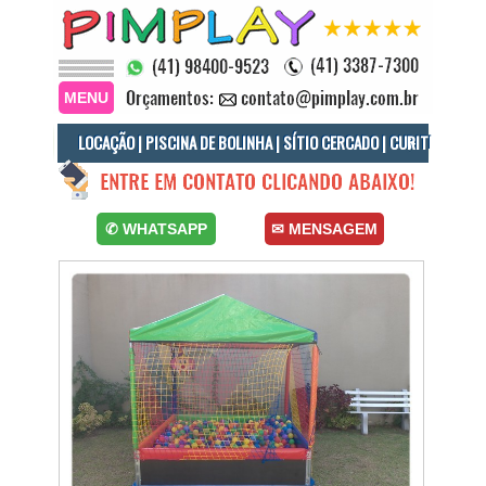
MENU
LOCAÇÃO | PISCINA DE BOLINHA | SÍTIO CERCADO | CURITIBA
Locação Piscina de Bolinha Sítio Cercado, Piscina de Bolinhas Sítio Cercado, Cama Elástica Sítio Cercado, Locação de Brinquedos Sítio Cercado.
✆ WHATSAPP
✉ MENSAGEM
Aluguel Piscina de Bolinhas Sítio Cercado, Aluguel de Brinquedos Curitiba, Aluguel Cama Elástica Curitiba, Piscina Bolinha Curitiba.