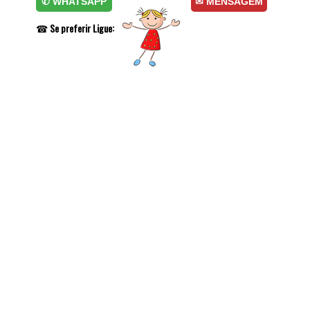
✆ WHATSAPP
✉ MENSAGEM
☎
Se preferir Ligue: