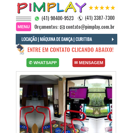
MENU
LOCAÇÃO | MÁQUINA DE DANÇA | CURITIBA
Locacão Máquina de Dança Curitiba, Locacao Máquina de Dançar Curitiba, Maquina de Dança em Curitiba para Alugar.
✆ WHATSAPP
✉ MENSAGEM
Aluguel Máquina de Dança em Curitiba, Locação de Brinquedos em Curitiba, Aluguel Máquina de Dança para Festas e Eventos.