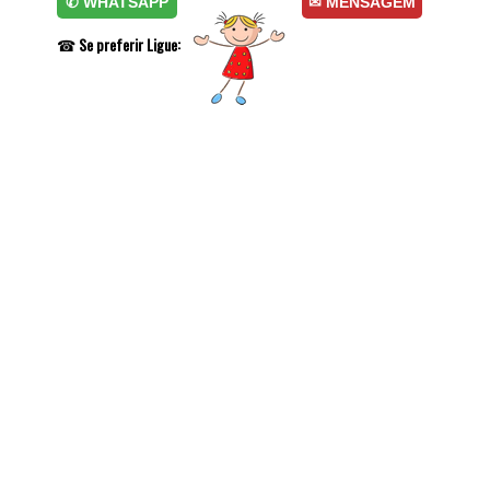
✆ WHATSAPP
✉ MENSAGEM
☎
Se preferir Ligue: