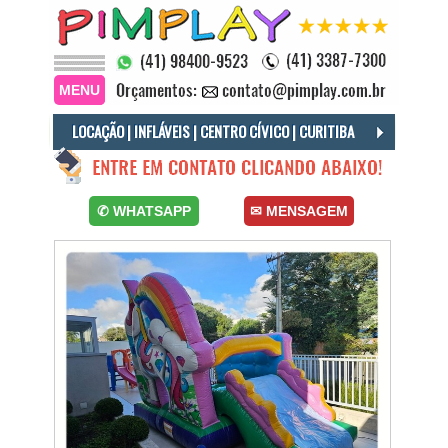
MENU
LOCAÇÃO | INFLÁVEIS | CENTRO CÍVICO | CURITIBA
Locação Infláveis Centro Cívico, Locação Brinquedos Infláveis Centro Cívico, Tobogã Inflável Centro Cívico, Locação Pula Pula Inflável Centro Cívico.
✆ WHATSAPP
✉ MENSAGEM
Locação Brinquedos Infláveis Curitiba, Locação Tobogã Inflável Curitiba, Locação Pula Pula Inflável Curitiba, Cama Elástica Curitiba.