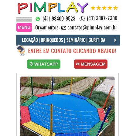
MENU
LOCAÇÃO | BRINQUEDOS | SEMINÁRIO | CURITIBA
Locação Brinquedos Seminário, Locação Cama Elástica Seminário, Locação Piscina Bolinha Seminário, Locação Infláveis Seminário.
✆ WHATSAPP
✉ MENSAGEM
Locação Brinquedos Curitiba, Locação Cama Elástica Curitiba, Locação Piscina Bolinha Curitiba, Locação Infláveis Curitiba.