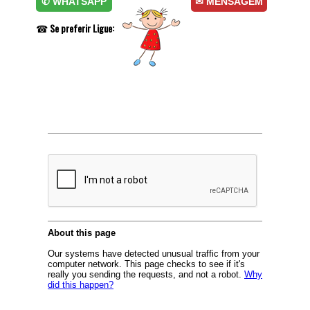
✆ WHATSAPP
✉ MENSAGEM
☎
Se preferir Ligue: